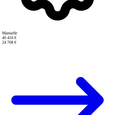
Manuelle
40 416 €
24 708 €